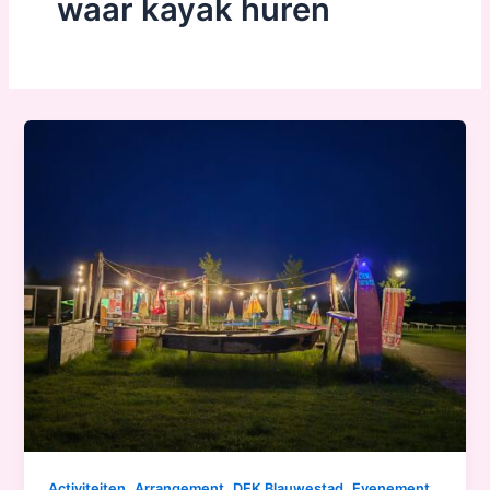
waar kayak huren
,
,
,
,
Activiteiten
Arrangement
DEK Blauwestad
Evenement