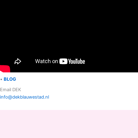
•
BLOG
Email DEK
info@dekblauwestad.nl
Facebook
Instagram
TikTok