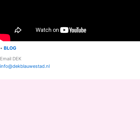
•
BLOG
Email DEK
info@dekblauwestad.nl
Facebook
Instagram
TikTok
Copyright © 2022 - 2026 Drinken Eten Kayakverhuur