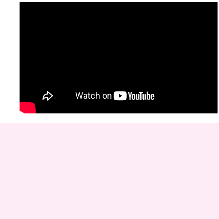
Copyr
D
rinken
E
ten
K
ayakverhuur
DEK
Blauwestad
.
Pop 