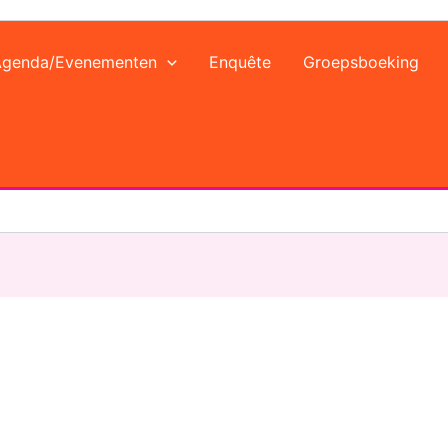
Agenda/Evenementen
Enquête
Groepsboeking