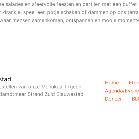
e salades en sfeervolle feesten en partijen met een buffet 
en drankje, speel een potje schaken of dammen op ons terra
ie waar mensen samenkomen, ontspannen en mooie momente
stad
Home
Eten
 bestellen van onze Menukaart (geen
Agenda/Even
Oldambtmeer Strand Zuid Blauwestad
Doneer
BL