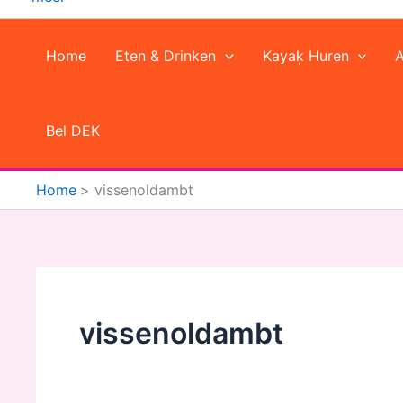
Home
Eten & Drinken
Kayaķ Huren
Bel DEK
Home
vissenoldambt
vissenoldambt