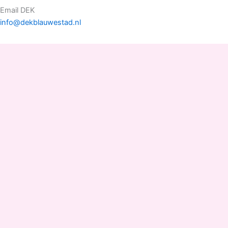
Email DEK
info@dekblauwestad.nl
Facebook
Instagram
TikTok
Copyright © 2022 - 2026 Drinken Eten Kayakverhuur
DEK Blauwestad |
D
rinken
E
ten
K
ayakverhuur
DEK
Blauwestad
.
Pop Up
Shop 1-2, Elfenbank 60A/B, 9685 EC Blauwestad
Strand Zuid
(naast Camperplaats Blauwestad)
Groningen Nederland.
Kvk nummer: 01146172 BTW nummer: NL 001422547
B83 Tel:
+31 651 279