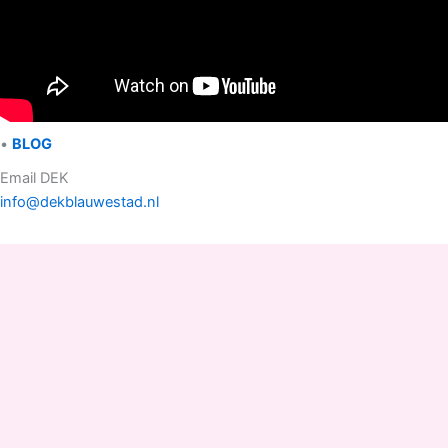
•
BLOG
Email DEK
info@dekblauwestad.nl
Facebook
Instagram
TikTok
Copyright © 2022 - 2026 Drinken Eten Kayakverhuur
DEK Blauwestad |