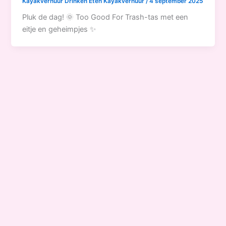
Kayakverhuur Drinken Eten Kayakverhuur
/
4 september 2025
Pluk de dag! 🌞 Too Good For Trash-tas met een
eitje en geheimpjes ✨