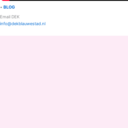
•
BLOG
Email DEK
info@dekblauwestad.nl
Facebook
Instagram
TikTok
Copyright © 2022 - 2026 Drinken Eten Kayakverhuur
DEK Blauwestad |
D
rinken
E
ten
K
ayakverhuur
DEK
Blauwestad
.
Pop Up
Shop 1-2, Elfenbank 60A/B, 9685 EC Blauwestad
Strand Zuid
(naast Camperplaats Blauwestad)
Groningen Nederland.
Kvk nummer: 01146172 BTW nummer: NL 001422547