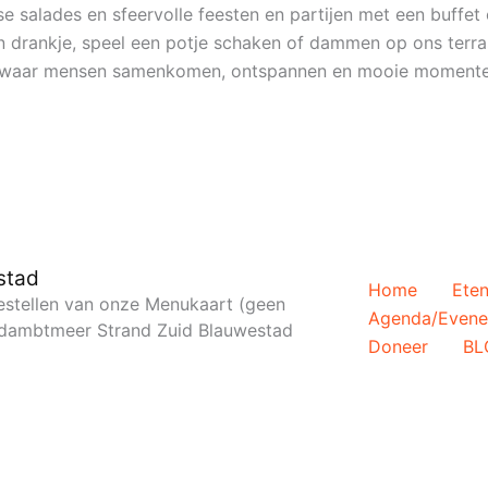
e salades en sfeervolle feesten en partijen met een buffet 
en drankje, speel een potje schaken of dammen op ons terra
ie waar mensen samenkomen, ontspannen en mooie momente
stad
Home
Eten
 bestellen van onze Menukaart (geen
Agenda/Even
Oldambtmeer Strand Zuid Blauwestad
Doneer
BL