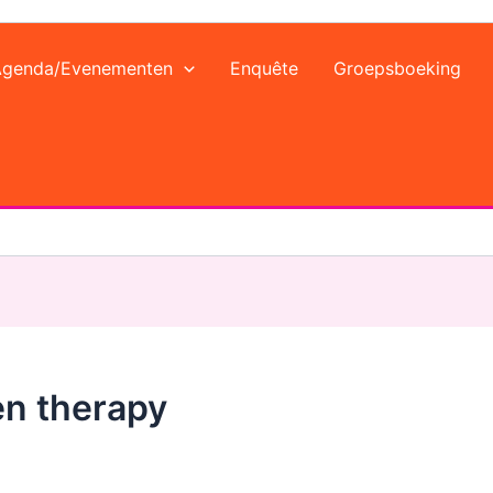
Agenda/Evenementen
Enquête
Groepsboeking
en therapy