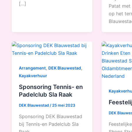
[…]
Patat met
op het te
Blauwesta
,
,
Arrangement
DEK Blauwestad
Kayakverhuur
Sponsoring Tennis- en
Kayakverh
Padelclub Sla Raak
Feestel
DEK Blauwestad
/
25 mei 2023
DEK Blauwe
Sponsoring DEK Blauwestad
bij Tennis-en Padelclub Sla
Feestelij
Raak
Shops Str