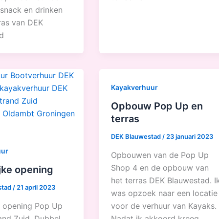
 snack en drinken
rras van DEK
d
Kayakverhuur
Opbouw Pop Up en
terras
DEK Blauwestad
/
23 januari 2023
uur
Opbouwen van de Pop Up
Shop 4 en de opbouw van
ijke opening
het terras DEK Blauwestad. I
stad
/
21 april 2023
was opzoek naar een locatie
ke opening Pop Up
voor de verhuur van Kayaks.
and Zuid. Dubbel
Nadat ik akkoord kreeg