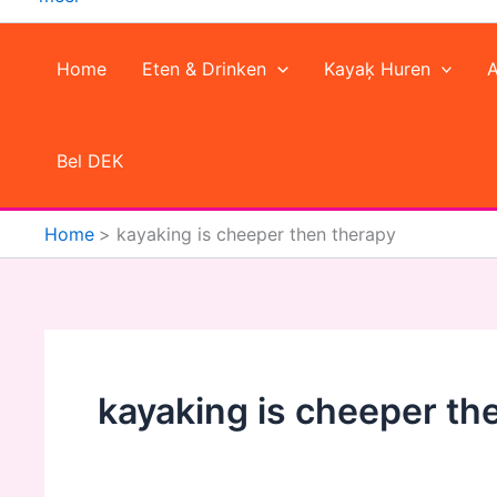
Home
Eten & Drinken
Kayaķ Huren
Bel DEK
Home
kayaking is cheeper then therapy
kayaking is cheeper th