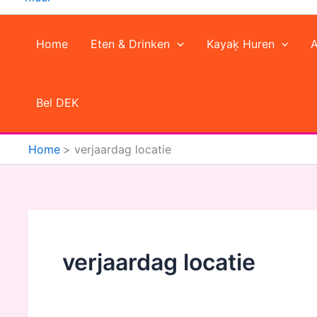
Home
Eten & Drinken
Kayaķ Huren
Bel DEK
Home
verjaardag locatie
verjaardag locatie