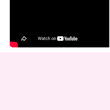
Copyr
D
rinken
E
ten
K
ayakverhuur
DEK
Blauwestad
.
Pop 
Kvk nummer: 01146172 