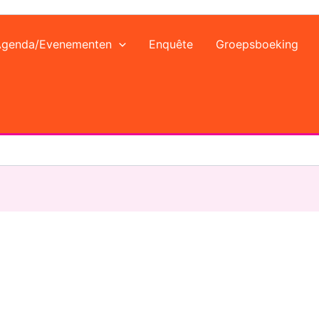
Agenda/Evenementen
Enquête
Groepsboeking