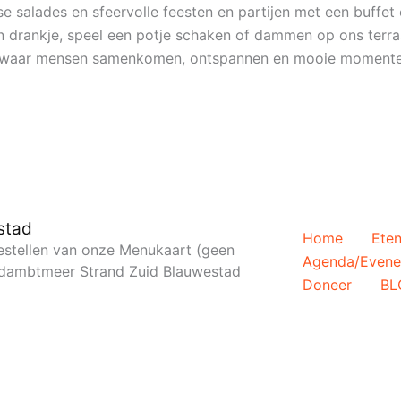
e salades en sfeervolle feesten en partijen met een buffet 
en drankje, speel een potje schaken of dammen op ons terra
ie waar mensen samenkomen, ontspannen en mooie momente
stad
Home
Eten
 bestellen van onze Menukaart (geen
Agenda/Even
Oldambtmeer Strand Zuid Blauwestad
Doneer
BL