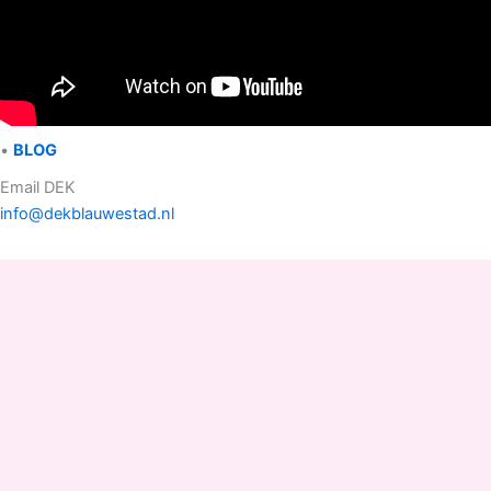
•
BLOG
Email DEK
info@dekblauwestad.nl
Facebook
Instagram
TikTok
Copyright © 2022 - 2026 Drinken Eten Kayakverhuur
DEK Blauwestad |