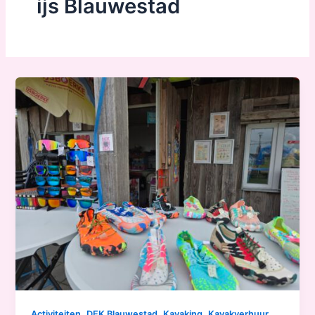
ijs Blauwestad
,
,
,
Activiteiten
DEK Blauwestad
Kayaking
Kayakverhuur