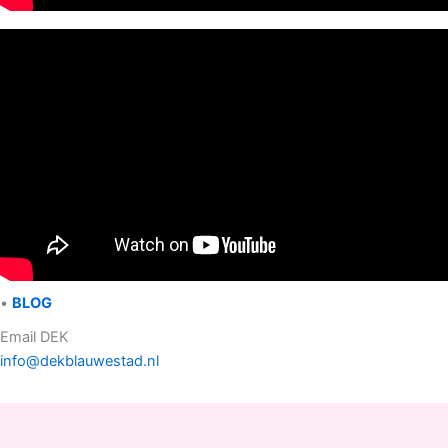
•
BLOG
Email DEK
info@dekblauwestad.nl