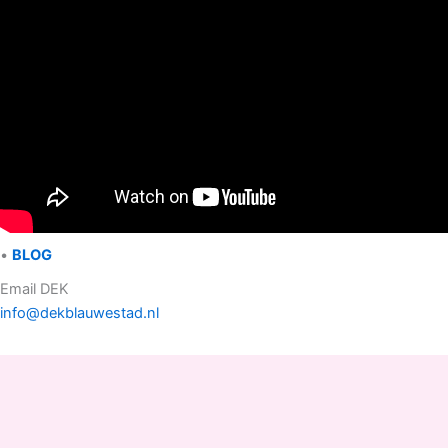
•
BLOG
Email DEK
info@dekblauwestad.nl
Facebook
Instagram
TikTok