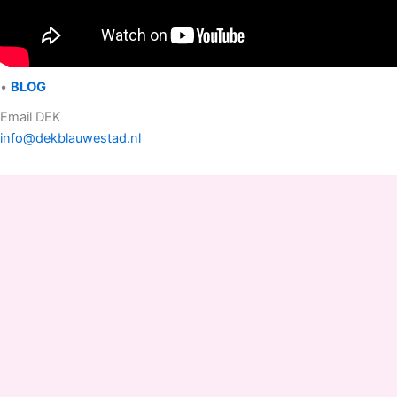
•
BLOG
Email DEK
info@dekblauwestad.nl
Facebook
Instagram
TikTok
Copyright © 2022 - 2026 Drinken Eten Kayakverhuur
DEK Blauwestad |
D
rinken
E
ten
K
ayakverhuur
DEK
Blauwestad
.
Pop Up