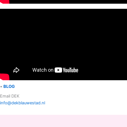
•
BLOG
Email DEK
info@dekblauwestad.nl