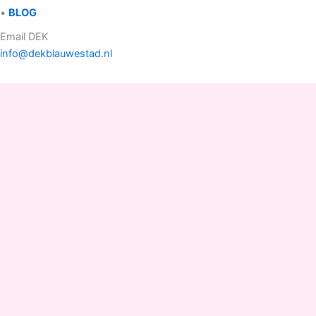
•
BLOG
Email DEK
info@dekblauwestad.nl
Facebook
Instagram
TikTok
Copyright © 2022 - 2026 Drinken Eten Kayakverhuur
DEK Blauwestad |
D
rinken
E
ten
K
ayakverhuur
DEK
Blauwestad
.
Pop Up
Shop 1-2, Elfenbank 60A/B, 9685 EC Blauwestad
Strand Zuid
(naast Camperplaats Blauwestad)
Groningen Nederland.
Kvk nummer: 01146172 BTW nummer: NL 001422547