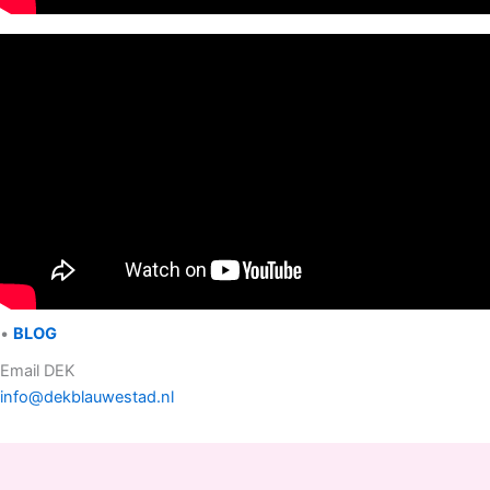
•
BLOG
Email DEK
info@dekblauwestad.nl