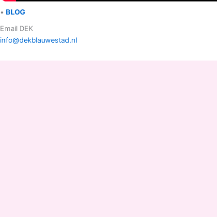
•
BLOG
Email DEK
info@dekblauwestad.nl
Facebook
Instagram
TikTok
Copyright © 2022 - 2026 Drinken Eten Kayakverhuur
DEK Blauwestad |
D
rinken
E
ten
K
ayakverhuur
DEK
Blauwestad
.
Pop Up
Shop 1-2, Elfenbank 60A/B, 9685 EC Blauwestad
Strand Zuid
(naast Camperplaats Blauwestad)
Groningen Nederland.
Kvk nummer: 01146172 BTW nummer: NL 001422547