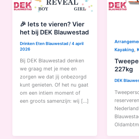
🎉 Iets te vieren? Vier
het bij DEK Blauwestad
Arrangeme
Drinken Eten Blauwestad
/
4 april
,
2026
Kayaking
Bij DEK Blauwestad denken
Tweepe
we graag met je mee en
227kg
zorgen we dat jij onbezorgd
DEK Blauwe
kunt genieten. Of het nu gaat
Tweepers
om een intiem moment of
reserveren
een groots samenzijn: wij […]
Nederland
Blauwesta
Oldambtm