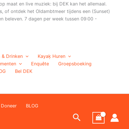
op maat en live muziek: bij DEK kan het allemaal.
s, of ontdek het Oldambtmeer tijdens een (Sunset)
n beleven. 7 dagen per week tussen 09:00 -
 & Drinken
Kayaķ Huren
ementen
Enquête
Groepsboeking
OG
Bel DEK
Doneer
BLOG
Zoeken