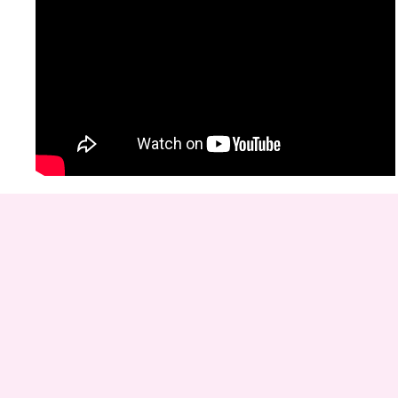
Copyr
D
rinken
E
ten
K
ayakverhuur
DEK
Blauwestad
.
Pop 
Kvk nummer: 01146172 