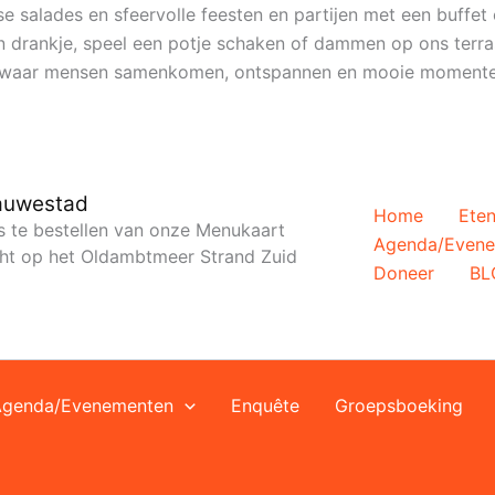
e salades en sfeervolle feesten en partijen met een buffet 
en drankje, speel een potje schaken of dammen op ons terra
ie waar mensen samenkomen, ontspannen en mooie momente
lauwestad
Home
Eten
es te bestellen van onze Menukaart
Agenda/Even
icht op het Oldambtmeer Strand Zuid
Doneer
BL
Agenda/Evenementen
Enquête
Groepsboeking