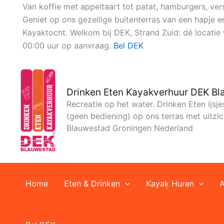
Ga
Van koffie met appeltaart tot patat, hamburgers, vers
naar
Geniet op ons gezellige buitenterras van een hapje 
de
Kayaktocht. Welkom bij DEK, Strand Zuid: dé locat
inhoud
00:00 uur op aanvraag.
Bel DEK
Drinken Eten Kayakverhuur DEK B
Recreatie op het water. Drinken Eten ijsj
(geen bediening) op ons terras met uitz
Blauwestad Groningen Nederland
Home
Eten & Drinken
Kayaķ Huren