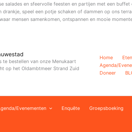
e salades en sfeervolle feesten en partijen met een buffet 
en drankje, speel een potje schaken of dammen op ons terra
ie waar mensen samenkomen, ontspannen en mooie momente
lauwestad
Home
Eten
es te bestellen van onze Menukaart
Agenda/Even
icht op het Oldambtmeer Strand Zuid
Doneer
BL
Agenda/Evenementen
Enquête
Groepsboeking