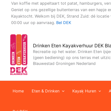
Ga
Van koffie met appeltaart tot patat, hamburgers, vers
naar
Geniet op ons gezellige buitenterras van een hapje 
de
Kayaktocht. Welkom bij DEK, Strand Zuid: dé locat
inhoud
00:00 uur op aanvraag.
Bel DEK
Drinken Eten Kayakverhuur DEK B
Recreatie op het water. Drinken Eten ijsj
(geen bediening) op ons terras met uitz
Blauwestad Groningen Nederland
Home
Eten & Drinken
Kayaķ Huren