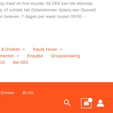
op maat en live muziek: bij DEK kan het allemaal.
s, of ontdek het Oldambtmeer tijdens een (Sunset)
n beleven. 7 dagen per week tussen 09:00 -
 & Drinken
Kayaķ Huren
ementen
Enquête
Groepsboeking
OG
Bel DEK
Doneer
BLOG
Zoeken