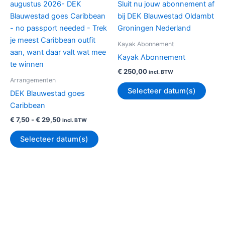
€ 29,50
heeft
meerdere
variaties.
Deze
Kayak Abonnement
optie
Kayak Abonnement
kan
€
250,00
incl. BTW
gekozen
Arrangementen
worden
Selecteer datum(s)
DEK Blauwestad goes
op
Caribbean
de
€
7,50
-
€
29,50
incl. BTW
productpagina
Selecteer datum(s)