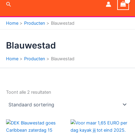
Zoeken
Home
Producten
Blauwestad
Blauwestad
Home
Producten
Blauwestad
Toont alle 2 resultaten
Prijsklasse:
Dit
€ 7,50
product
tot