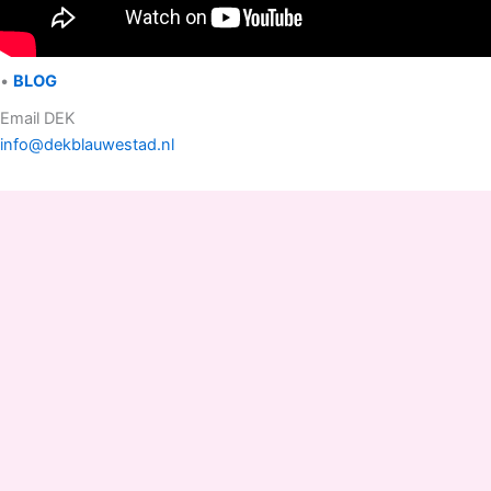
•
BLOG
Email DEK
info@dekblauwestad.nl
Facebook
Instagram
TikTok
Copyright © 2022 - 2026 Drinken Eten Kayakverhuur
DEK Blauwestad |
D
rinken
E
ten
K
ayakverhuur
DEK
Blauwestad
.
Pop Up
Shop 1-2, Elfenbank 60A/B, 9685 EC Blauwestad